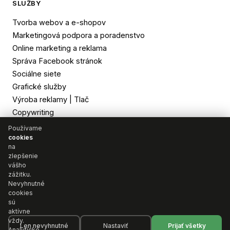
SLUŽBY
Tvorba webov a e-shopov
Marketingová podpora a poradenstvo
Online marketing a reklama
Správa Facebook stránok
Sociálne siete
Grafické služby
Výroba reklamy | Tlač
Copywriting
Používame
cookies
NAJNOVŠIE ČLÁNKY
na
zlepšenie
SEO končí. A to, čo prichádza, zmení váš biznis
vášho
Marketing 2026 – praktický survival guide
zážitku.
Nevyhnutné
Ako AI zmení marketing v roku 2026: 5 trendov
cookies
Ako budovať značku, ktorú AI nedokáže nahradiť
sú
aktívne
Marketingové stratégie z doby dinosaurov: Čo v 2025
vždy.
Len nevyhnutné
Nastaviť
Prijať všetky
definitívne vyhynulo
Analytické